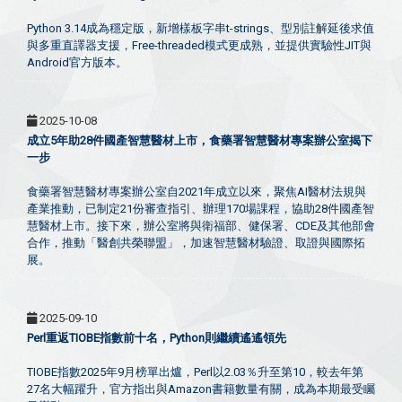
Python 3.14成為穩定版，新增樣板字串t-strings、型別註解延後求值
與多重直譯器支援，Free-threaded模式更成熟，並提供實驗性JIT與
Android官方版本。
2025-10-08
成立5年助28件國產智慧醫材上市，食藥署智慧醫材專案辦公室揭下
一步
食藥署智慧醫材專案辦公室自2021年成立以來，聚焦AI醫材法規與
產業推動，已制定21份審查指引、辦理170場課程，協助28件國產智
慧醫材上市。接下來，辦公室將與衛福部、健保署、CDE及其他部會
合作，推動「醫創共榮聯盟」，加速智慧醫材驗證、取證與國際拓
展。
2025-09-10
Perl重返TIOBE指數前十名，Python則繼續遙遙領先
TIOBE指數2025年9月榜單出爐，Perl以2.03％升至第10，較去年第
27名大幅躍升，官方指出與Amazon書籍數量有關，成為本期最受矚